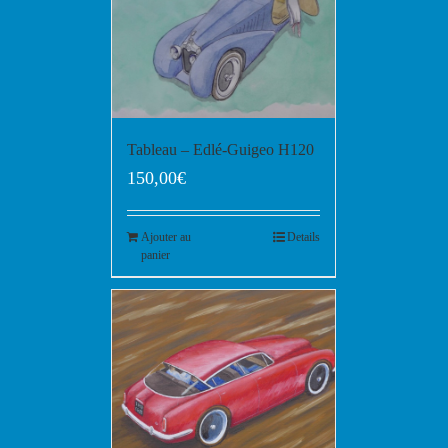
Tableau – Edlé-Guigeo H120
150,00
€
Ajouter au
Details
panier