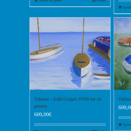
Ajouter au panier
Details
Ajout
Tableau – Edlé-Guigeo H500 sur un
Tablea
ponton
600,0
600,00
€
Ajout