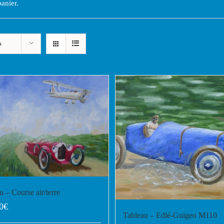
anier.
s
u – Course air/terre
0
€
Tableau – Edlé-Guigeo M110