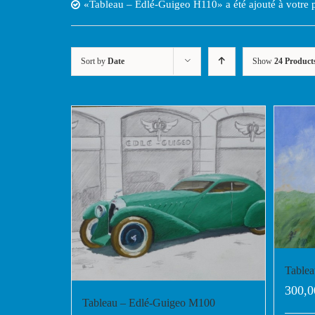
«Tableau – Edlé-Guigeo H110» a été ajouté à votre p
Sort by
Date
Show
24 Product
Tablea
300,0
Tableau – Edlé-Guigeo M100