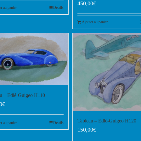
450,00
€
er au panier
Details
Ajouter au panier
au – Edlé-Guigeo H110
0
€
Tableau – Edlé-Guigeo H120
er au panier
Details
150,00
€