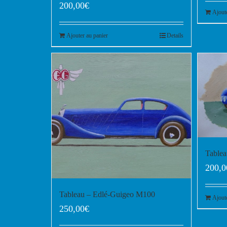
200,00
€
Ajout
Ajouter au panier
Details
Table
200,0
Tableau – Edlé-Guigeo M100
Ajout
250,00
€