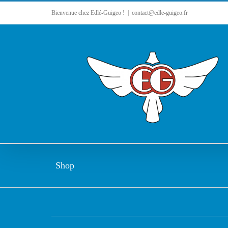
Bienvenue chez Edlé-Guigeo !
|
contact@edle-guigeo.fr
Shop