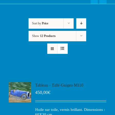
Sort by
Price
Show
12 Products
Tableau – Edlé-Guigeo M110
450,00
€
Huile sur toile, vernis brillant. Dimensions :
60X30 cm