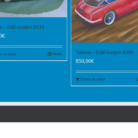
au – Edlé-Guigeo H110
0
€
Tableau – Edlé-Guigeo H400
er au panier
Details
850,00
€
Ajouter au panier