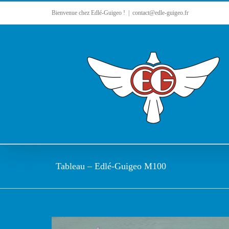
Bienvenue chez Edlé-Guigeo !
|
contact@edle-guigeo.fr
Tableau – Edlé-Guigeo M100