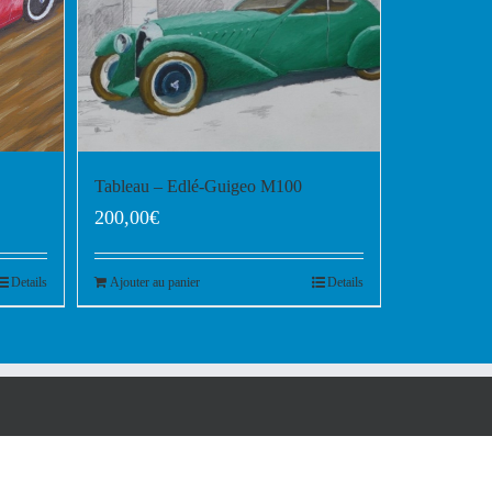
Tableau – Edlé-Guigeo M100
200,00
€
Details
Ajouter au panier
Details