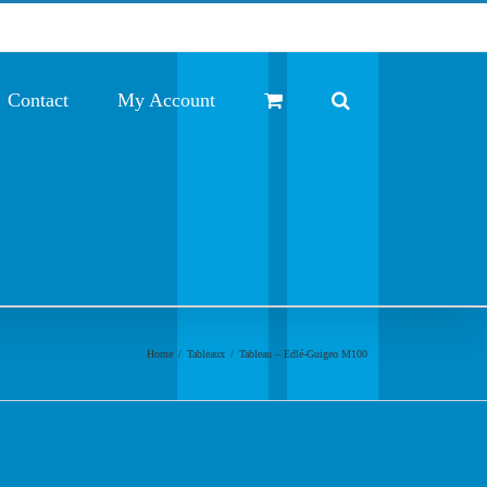
Contact
My Account
Home
/
Tableaux
/
Tableau – Edlé-Guigeo M100